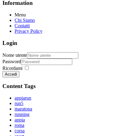
Information
Menu
Chi Siamo
Contatti
Privacy Policy
Login
Nome utente
Password
Ricordami
Accedi
Content Tags
appiarun
run5
maratona
running
appia
roma
corsa